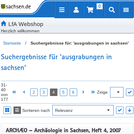
0
Inhalt
Kundenmenü
Artikelsuche
Servicemenü
LfA Webshop
Herzlich willkommen
Startseite
/
Suchergebnisse für: 'ausgrabungen in sachsen'
Suchergebnisse für 'ausgrabungen in
sachsen'
31-
40
2
3
4
5
6
Zeige
von
177
Sortieren nach
ARCHÆO – Archäologie in Sachsen, Heft 4, 2007