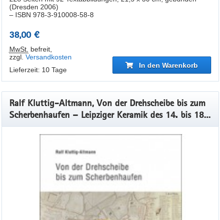
(Dresden 2006)
– ISBN 978-3-910008-58-8
38,00 €
MwSt.
befreit
,
zzgl.
Versandkosten
In den Warenkorb
Lieferzeit: 10 Tage
Ralf Kluttig-Altmann, Von der Drehscheibe bis zum
Scherbenhaufen – Leipziger Keramik des 14. bis 18.
Jahrhunderts im Spannungsfeld von Herstellung,
Gebrauch und Entsorgung Veröff. Band 47