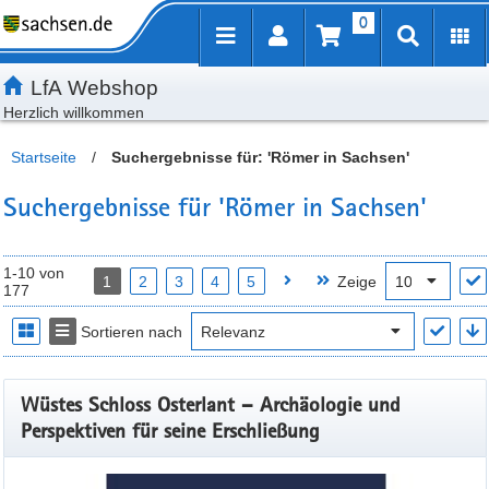
0
Inhalt
Kundenmenü
Artikelsuche
Servicemenü
LfA Webshop
Herzlich willkommen
Startseite
/
Suchergebnisse für: 'Römer in Sachsen'
Suchergebnisse für 'Römer in Sachsen'
1-10 von
1
2
3
4
5
Zeige
177
Sortieren nach
Wüstes Schloss Osterlant – Archäologie und
Perspektiven für seine Erschließung