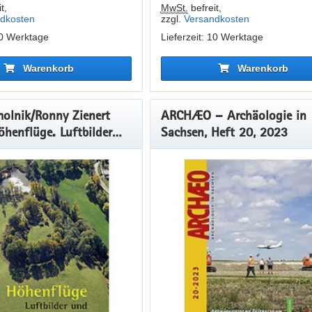
t
,
MwSt.
befreit
,
dkosten
zzgl.
Versandkosten
10 Werktage
Lieferzeit: 10 Werktage
Warenkorb
Warenkorb
olnik/Ronny Zienert
ARCHÆO – Archäologie in
öhenflüge. Luftbilder
Sachsen, Heft 20, 2023
ologie in Sachsen