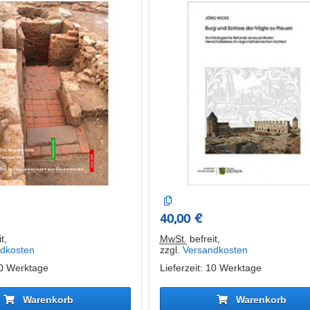
Herrschaftssitzes im
regionalhistorischen Kontex
40,00 €
t
,
MwSt.
befreit
,
dkosten
zzgl.
Versandkosten
10 Werktage
Lieferzeit: 10 Werktage
Warenkorb
Warenkorb