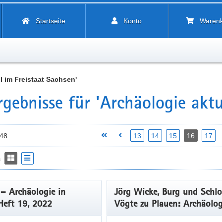
Startseite
Konto
Waren
l im Freistaat Sachsen'
gebnisse für 'Archäologie aktu
148
13
14
15
16
17
s
 Archäologie in
Jörg Wicke, Burg und Schlo
Heft 19, 2022
Vögte zu Plauen: Archäolog
Befunde eines zentralen