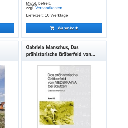
MwSt.
befreit
,
zzgl.
Versandkosten
Lieferzeit: 10 Werktage
Warenkorb
Gabriela Manschus, Das
prähistorische Gräberfeld von
Niederkaina bei Bautzen, Band 15