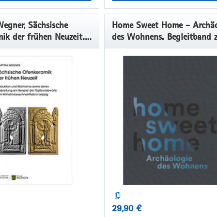
egner, Sächsische
Home Sweet Home - Archäo
ik der frühen Neuzeit.
des Wohnens. Begleitband 
n und Bildmotive sowie
Ausstellung
breitung am Beispiel der
bwürfe vom Wilhelm-
-Platz in Leipzig
29,90 €