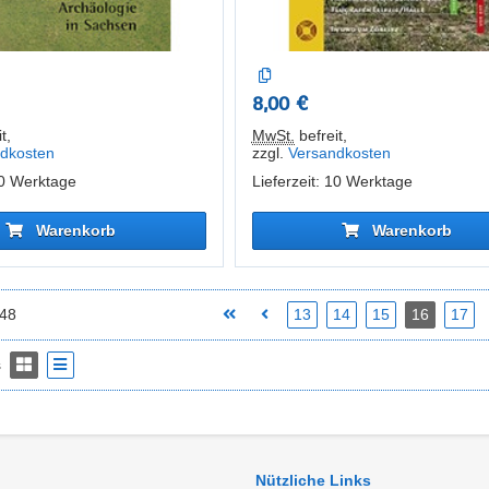
8,00 €
t
,
MwSt.
befreit
,
dkosten
zzgl.
Versandkosten
10 Werktage
Lieferzeit: 10 Werktage
Warenkorb
Warenkorb
148
13
14
15
16
17
s
Nützliche Links