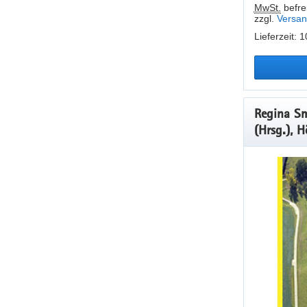
MwSt.
befrei
zzgl.
Versan
Lieferzeit: 
Regina Sm
(Hrsg.), H
und Archä