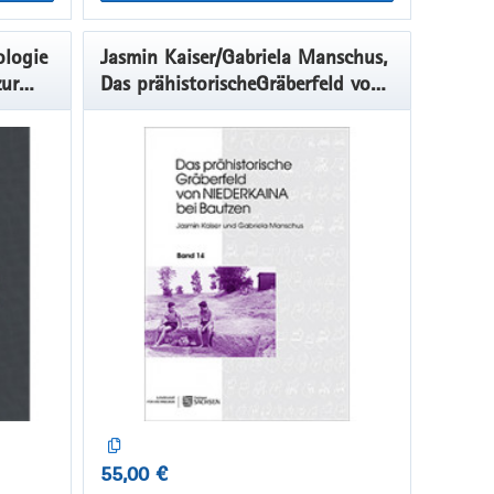
logie
Jasmin Kaiser/Gabriela Manschus,
zur
Das prähistorischeGräberfeld von
Niederkaina bei Bautzen, Band 14
55,00 €