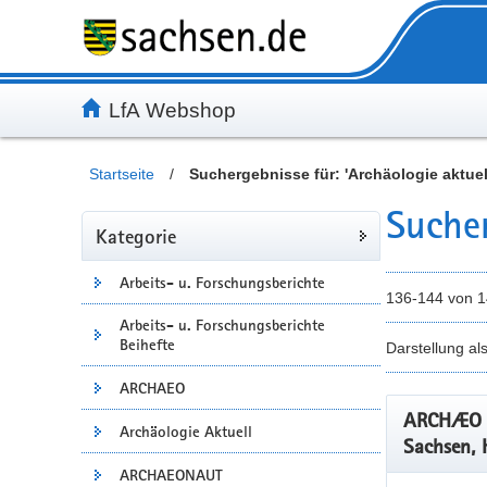
Inhalt
Kundenmenü
Artikelsuche
Servicemenü
LfA Webshop
Startseite
/
Suchergebnisse für: 'Archäologie aktuel
Sucher
Kategorie
Arbeits- u. Forschungsberichte
136-144 von 
Arbeits- u. Forschungsberichte
Beihefte
Darstellung al
ARCHAEO
ARCHÆO –
Archäologie Aktuell
Sachsen, 
ARCHAEONAUT