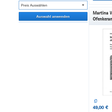
Martina W
Auswahl anwenden
Ofenkeram
Produktio
deren Aus
Töpfereia
Leuschner
49,00 €