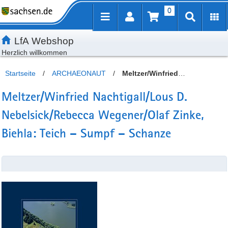
0
Inhalt
Kundenmenü
Artikelsuche
Servicemenü
LfA Webshop
Herzlich willkommen
Startseite
/
ARCHAEONAUT
/
Meltzer/Winfried
Nachtigall/Lous D. Nebelsick/Rebecca Wegener/Olaf Zinke,
Meltzer/Winfried Nachtigall/Lous D.
Biehla: Teich – Sumpf – Schanze
Nebelsick/Rebecca Wegener/Olaf Zinke,
Biehla: Teich – Sumpf – Schanze