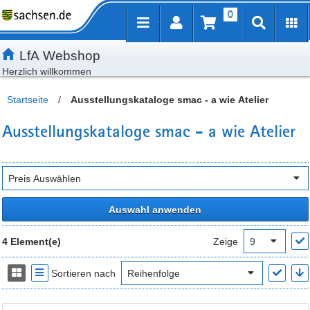
0
Inhalt
Kundenmenü
Artikelsuche
Servicemenü
LfA Webshop
Herzlich willkommen
Startseite
/
Ausstellungskataloge smac - a wie Atelier
Ausstellungskataloge smac - a wie Atelier
Auswahl anwenden
4 Element(e)
Zeige
Sortieren nach