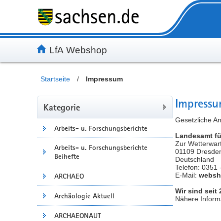
Inhalt
Kundenmenü
Artikelsuche
Servicemenü
LfA Webshop
Startseite
/
Impressum
Impress
Kategorie
Gesetzliche A
Arbeits- u. Forschungsberichte
Landesamt fü
Zur Wetterwar
Arbeits- u. Forschungsberichte
01109 Dresde
Beihefte
Deutschland
Telefon: 0351 
E-Mail:
websh
ARCHAEO
Wir sind seit
Archäologie Aktuell
Nähere Informa
ARCHAEONAUT