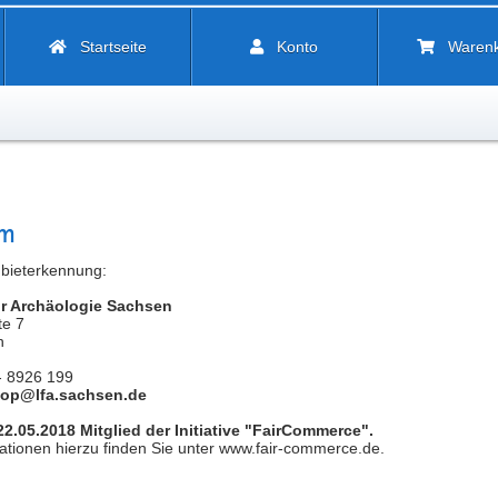
Startseite
Konto
Waren
um
nbieterkennung:
r Archäologie Sachsen
te 7
n
- 8926 199
op@lfa.sachsen.de
22.05.2018
Mitglied der Initiative "FairCommerce".
tionen hierzu finden Sie unter www.fair-commerce.de.