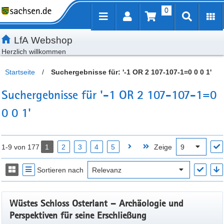
0
Inhalt
Kundenmenü
Artikelsuche
Servicemenü
LfA Webshop
Herzlich willkommen
Startseite
/
Suchergebnisse für: '-1 OR 2 107-107-1=0 0 0 1'
Suchergebnisse für '-1 OR 2 107-107-1=0
0 0 1'
1-9 von 177
1
2
3
4
5
Zeige
Sortieren nach
Wüstes Schloss Osterlant – Archäologie und
Perspektiven für seine Erschließung