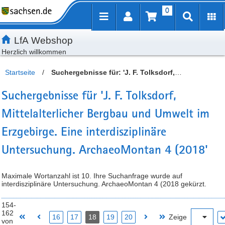
0
Inhalt
Kundenmenü
Artikelsuche
Servicemenü
LfA Webshop
Herzlich willkommen
Startseite
/
Suchergebnisse für: 'J. F. Tolksdorf,
Mittelalterlicher Bergbau und Umwelt im Erzgebirge. Eine
Suchergebnisse für 'J. F. Tolksdorf,
interdisziplinäre Untersuchung. ArchaeoMontan 4 (2018'
Mittelalterlicher Bergbau und Umwelt im
Erzgebirge. Eine interdisziplinäre
Untersuchung. ArchaeoMontan 4 (2018'
Maximale Wortanzahl ist 10. Ihre Suchanfrage wurde auf
interdisziplinäre Untersuchung. ArchaeoMontan 4 (2018 gekürzt.
154-
162
16
17
18
19
20
Zeige
von