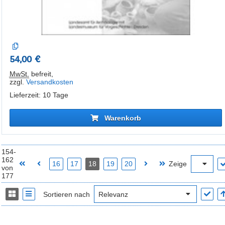
54,00 €
MwSt.
befreit
,
zzgl.
Versandkosten
Lieferzeit: 10 Tage
Warenkorb
154-
162
16
17
18
19
20
Zeige
von
177
Sortieren nach