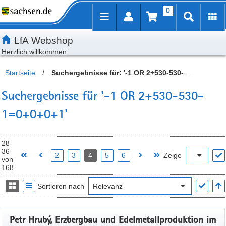
0
Inhalt
Kundenmenü
Artikelsuche
Servicemenü
LfA Webshop
Herzlich willkommen
Startseite
/
Suchergebnisse für: '-1 OR 2+530-530-
1=0+0+0+1'
Suchergebnisse für '-1 OR 2+530-530-
1=0+0+0+1'
28-
36
2
3
4
5
6
Zeige
von
168
Sortieren nach
Petr Hrubý, Erzbergbau und Edelmetallproduktion im