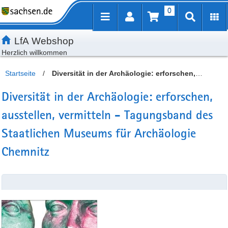
0
Inhalt
Kundenmenü
Artikelsuche
Servicemenü
LfA Webshop
Herzlich willkommen
Startseite
/
Diversität in der Archäologie: erforschen,
ausstellen, vermitteln - Tagungsband des Staatlichen
Diversität in der Archäologie: erforschen,
Museums für Archäologie Chemnitz
ausstellen, vermitteln - Tagungsband des
Staatlichen Museums für Archäologie
Chemnitz