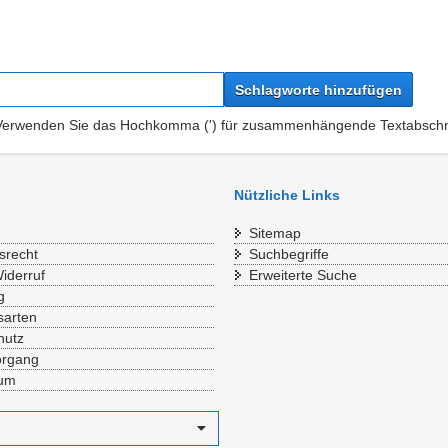
Schlagworte hinzufügen
 Verwenden Sie das Hochkomma (') für zusammenhängende Textabschni
Nützliche Links
Sitemap
srecht
Suchbegriffe
iderruf
Erweiterte Suche
g
sarten
hutz
organg
sum