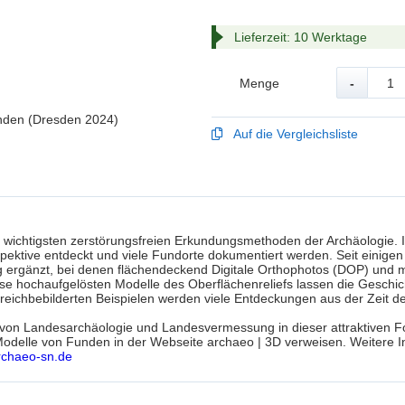
Lieferzeit: 10 Werktage
Menge
-
unden (Dresden 2024)
Auf die Vergleichsliste
en wichtigsten zerstörungsfreien Erkundungsmethoden der Archäologie. 
ektive entdeckt und viele Fundorte dokumentiert werden. Seit einige
rgänzt, bei denen flächendeckend Digitale Orthophotos (DOP) und mit
ochaufgelösten Modelle des Oberflächenreliefs lassen die Geschicht
eichbebilderten Beispielen werden viele Entdeckungen aus der Zeit des
von Landesarchäologie und Landesvermessung in dieser attraktiven Fo
Modelle von Funden in der Webseite archaeo | 3D verweisen. Weitere 
archaeo-sn.de