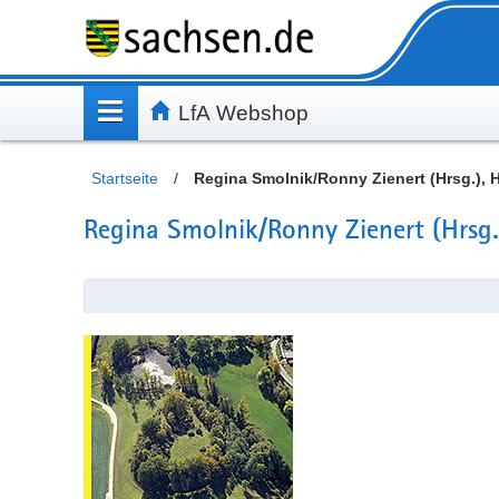
Inhalt
Kundenmenü
Artikelsuche
Servicemenü
LfA Webshop
Startseite
/
Regina Smolnik/Ronny Zienert (Hrsg.), 
Regina Smolnik/Ronny Zienert (Hrsg.