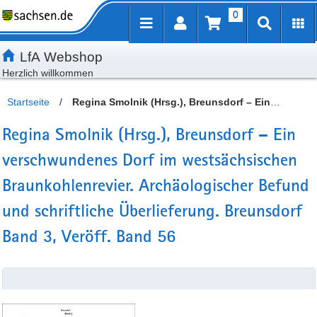
0
Inhalt
Kundenmenü
Artikelsuche
Servicemenü
LfA Webshop
Herzlich willkommen
Startseite
/
Regina Smolnik (Hrsg.), Breunsdorf – Ein
verschwundenes Dorf im westsächsischen Braunkohlenrevier.
Regina Smolnik (Hrsg.), Breunsdorf – Ein
Archäologischer Befund und schriftliche Überlieferung.
verschwundenes Dorf im westsächsischen
Breunsdorf Band 3, Veröff. Band 56
Braunkohlenrevier. Archäologischer Befund
und schriftliche Überlieferung. Breunsdorf
Band 3, Veröff. Band 56