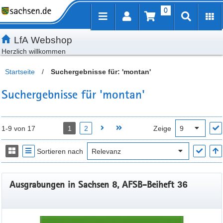
0
Inhalt
Kundenmenü
Artikelsuche
Servicemenü
LfA Webshop
Herzlich willkommen
Startseite
/
Suchergebnisse für: 'montan'
Suchergebnisse für 'montan'
1-9 von 17
1
2
Zeige
Sortieren nach
Ausgrabungen in Sachsen 8, AFSB-Beiheft 36