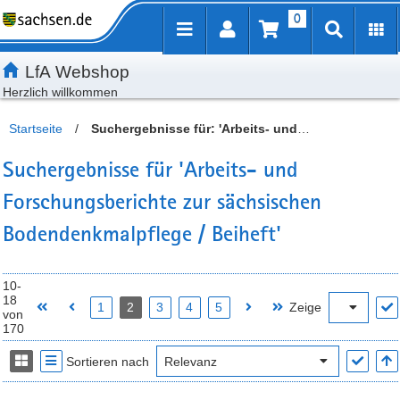
0
Inhalt
Kundenmenü
Artikelsuche
Servicemenü
LfA Webshop
Herzlich willkommen
Startseite
/
Suchergebnisse für: 'Arbeits- und
Forschungsberichte zur sächsischen Bodendenkmalpflege /
Suchergebnisse für 'Arbeits- und
Beiheft'
Forschungsberichte zur sächsischen
Bodendenkmalpflege / Beiheft'
10-
18
1
2
3
4
5
Zeige
von
170
Sortieren nach