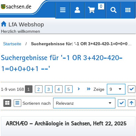
0
Inhalt
Kundenmenü
Artikelsuche
Servicemenü
LfA Webshop
Herzlich willkommen
Startseite
/
Suchergebnisse für: '-1 OR 3+420-420-1=0+0+0+1
--'
Suchergebnisse für '-1 OR 3+420-420-
1=0+0+0+1 --'
1-9 von 168
1
2
3
4
5
Zeige
Sortieren nach
ARCHÆO – Archäologie in Sachsen, Heft 22, 2025