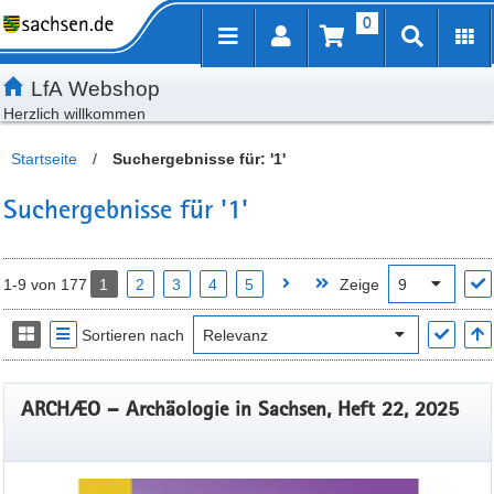
0
Inhalt
Kundenmenü
Artikelsuche
Servicemenü
LfA Webshop
Herzlich willkommen
Startseite
/
Suchergebnisse für: '1'
Suchergebnisse für '1'
1-9 von 177
1
2
3
4
5
Zeige
Sortieren nach
ARCHÆO – Archäologie in Sachsen, Heft 22, 2025