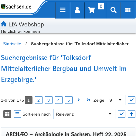
0
Inhalt
Kundenmenü
Artikelsuche
Servicemenü
LfA Webshop
Herzlich willkommen
Startseite
/
Suchergebnisse für: 'Tolksdorf Mittelalterlicher
Bergbau und Umwelt im Erzgebirge.'
Suchergebnisse für 'Tolksdorf
Mittelalterlicher Bergbau und Umwelt im
Erzgebirge.'
1-9 von 175
1
2
3
4
5
Zeige
Sortieren nach
ARCHÆO – Archäologie in Sachsen, Heft 22, 2025